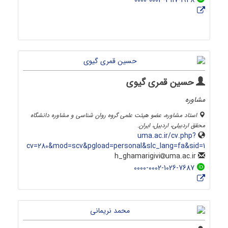
0000-0003-3117-1948
حسین قمری گیوی
مشاوره
استاد مشاوره، عضو هیئت علمی گروه روان شناسی و مشاوره دانشگاه
محقق اردبیلی، اردبیل، ایران.
uma.ac.ir/cv.php?
cv=280&mod=scv&pgload=personal&slc_lang=fa&sid=1
uma.ac.ir
h_ghamarigivi
0000-0002-1026-7687