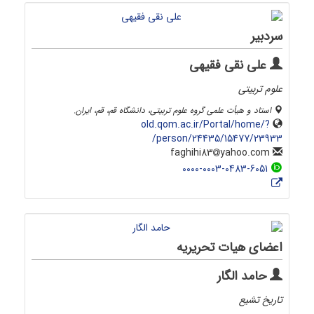
سردبیر
علی نقی فقیهی
علوم تربیتی
استاد و هیأت علمی گروه علوم تربیتی، دانشگاه قم، قم، ایران‌.
old.qom.ac.ir/Portal/home/?
person/24435/15477/23933/
yahoo.com
faghihi83
0000-0003-0483-6051
اعضای هیات تحریریه
حامد الگار
تاریخ تشیع