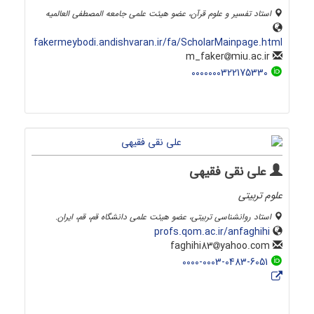
استاد تفسیر و علوم قرآن، عضو هیئت علمی جامعه المصطفی العالمیه
fakermeybodi.andishvaran.ir/fa/ScholarMainpage.html
miu.ac.ir
m_faker
0000000322175330
علی نقی فقیهی
علوم تربیتی
استاد روانشناسی تربیتی، عضو هیئت علمی دانشگاه قم، قم، ایران.
profs.qom.ac.ir/anfaghihi
yahoo.com
faghihi83
0000-0003-0483-6051