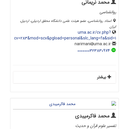
محمد نریمانی
روانشناسی
استاد روانشناسی، عضو هیئت علمی دانشگاه محقق اردبیلی، اردبیل،
ایران.
uma.ac.ir/cv.php?
cv=283&mod=scv&pgload=personal&slc_lang=fa&sid=1
uma.ac.ir
narimani
0000000323830974
بیشتر
محمد فاکرمیبدی
تفسیر علوم قرآن و حدیث