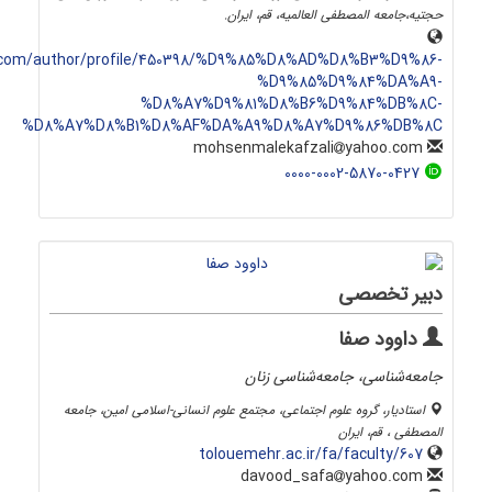
حجتیه،جامعه المصطفی العالمیه، قم، ایران.
com/author/profile/450398/%D9%85%D8%AD%D8%B3%D9%86-
%D9%85%D9%84%DA%A9-
%D8%A7%D9%81%D8%B6%D9%84%DB%8C-
%D8%A7%D8%B1%D8%AF%DA%A9%D8%A7%D9%86%DB%8C
yahoo.com
mohsenmalekafzali
0000-0002-5870-0427
دبیر تخصصی
داوود صفا
جامعه‌شناسی، جامعه‌شناسی زنان
استادیار، گروه علوم اجتماعی، مجتمع علوم انسانی-اسلامی امین، جامعه
المصطفی ، قم، ایران
tolouemehr.ac.ir/fa/faculty/607
yahoo.com
davood_safa