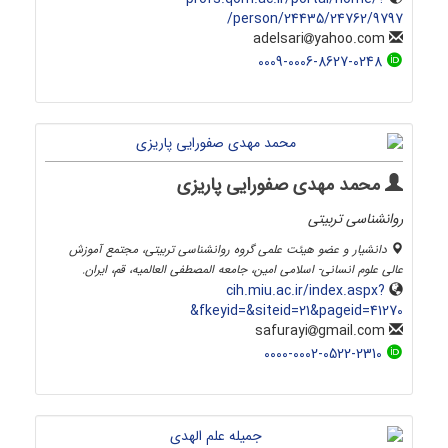
person/24435/24762/9797/
yahoo.com
adelsari
0009-0006-8627-0248
محمد مهدی صفورایی پاریزی
روانشناسی تربیتی
دانشیار و عضو هیئت علمی گروه روانشناسی تربیتی، مجتمع آموزش
عالی علوم انسانی- اسلامی امین، جامعه المصطفی العالمیه، قم، ایران.
cih.miu.ac.ir/index.aspx?
&fkeyid=&siteid=21&pageid=41270
gmail.com
safurayi
0000-0002-0522-2310