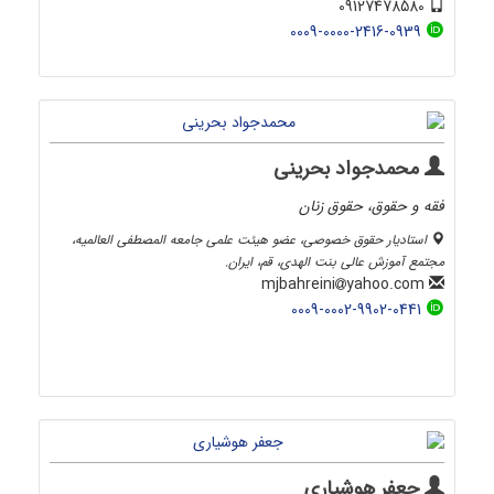
09127478580
0009-0000-2416-0939
محمدجواد بحرینی
فقه و حقوق، حقوق زنان
استادیار حقوق خصوصی، عضو هیئت علمی جامعه المصطفی العالمیه،
مجتمع آموزش عالی بنت الهدی، قم، ایران.
yahoo.com
mjbahreini
0009-0002-9902-0441
جعفر هوشیاری