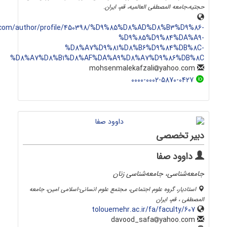
حجتیه،جامعه المصطفی العالمیه، قم، ایران.
com/author/profile/450398/%D9%85%D8%AD%D8%B3%D9%86-
%D9%85%D9%84%DA%A9-
%D8%A7%D9%81%D8%B6%D9%84%DB%8C-
%D8%A7%D8%B1%D8%AF%DA%A9%D8%A7%D9%86%DB%8C
yahoo.com
mohsenmalekafzali
0000-0002-5870-0427
دبیر تخصصی
داوود صفا
جامعه‌شناسی، جامعه‌شناسی زنان
استادیار، گروه علوم اجتماعی، مجتمع علوم انسانی-اسلامی امین، جامعه
المصطفی ، قم، ایران
tolouemehr.ac.ir/fa/faculty/607
yahoo.com
davood_safa