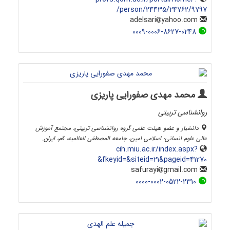
person/24435/24762/9797/
yahoo.com
adelsari
0009-0006-8627-0248
محمد مهدی صفورایی پاریزی
روانشناسی تربیتی
دانشیار و عضو هیئت علمی گروه روانشناسی تربیتی، مجتمع آموزش
عالی علوم انسانی- اسلامی امین، جامعه المصطفی العالمیه، قم، ایران.
cih.miu.ac.ir/index.aspx?
&fkeyid=&siteid=21&pageid=41270
gmail.com
safurayi
0000-0002-0522-2310