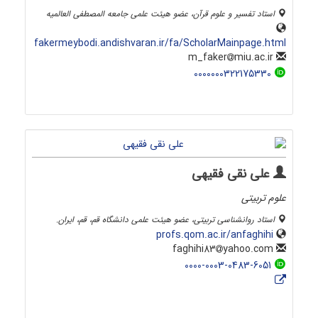
استاد تفسیر و علوم قرآن، عضو هیئت علمی جامعه المصطفی العالمیه
fakermeybodi.andishvaran.ir/fa/ScholarMainpage.html
miu.ac.ir
m_faker
0000000322175330
علی نقی فقیهی
علوم تربیتی
استاد روانشناسی تربیتی، عضو هیئت علمی دانشگاه قم، قم، ایران.
profs.qom.ac.ir/anfaghihi
yahoo.com
faghihi83
0000-0003-0483-6051