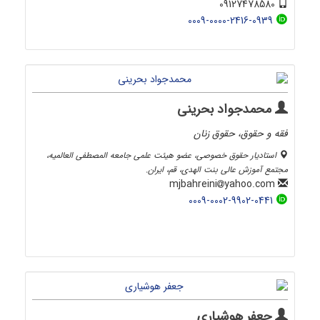
09127478580
0009-0000-2416-0939
محمدجواد بحرینی
فقه و حقوق، حقوق زنان
استادیار حقوق خصوصی، عضو هیئت علمی جامعه المصطفی العالمیه،
مجتمع آموزش عالی بنت الهدی، قم، ایران.
yahoo.com
mjbahreini
0009-0002-9902-0441
جعفر هوشیاری