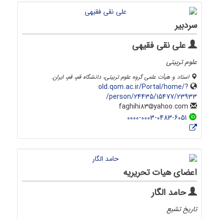
سردبیر
علی نقی فقیهی
علوم تربیتی
استاد و هیأت علمی گروه علوم تربیتی، دانشگاه قم، قم، ایران‌.
old.qom.ac.ir/Portal/home/?
person/24435/15477/23933/
yahoo.com
faghihi83
0000-0003-0483-6051
اعضای هیات تحریریه
حامد الگار
تاریخ تشیع