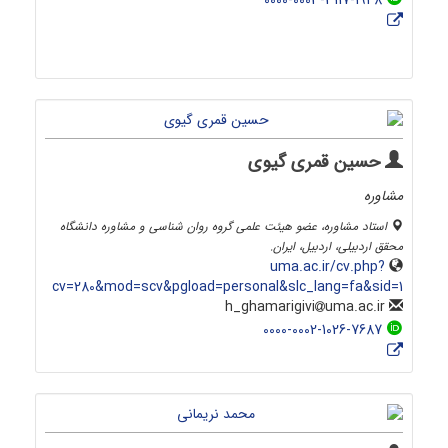
0000-0003-3117-1948
حسین قمری گیوی
مشاوره
استاد مشاوره، عضو هیئت علمی گروه روان شناسی و مشاوره دانشگاه
محقق اردبیلی، اردبیل، ایران.
uma.ac.ir/cv.php?
cv=280&mod=scv&pgload=personal&slc_lang=fa&sid=1
uma.ac.ir
h_ghamarigivi
0000-0002-1026-7687