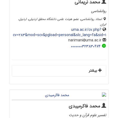
محمد نریمانی
روانشناسی
استاد روانشناسی، عضو هیئت علمی دانشگاه محقق اردبیلی، اردبیل،
ایران.
uma.ac.ir/cv.php?
cv=283&mod=scv&pgload=personal&slc_lang=fa&sid=1
uma.ac.ir
narimani
0000000323830974
بیشتر
محمد فاکرمیبدی
تفسیر علوم قرآن و حدیث